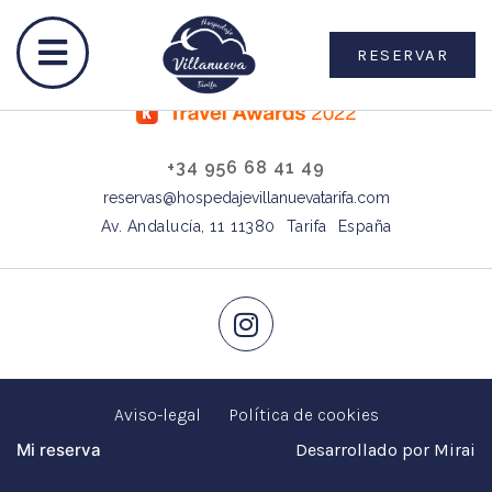
RESERVAR
+34 956 68 41 49
reservas@hospedajevillanuevatarifa.com
Av. Andalucía, 11
11380
Tarifa
España
Aviso-legal
Política de cookies
Mi reserva
Desarrollado por
Mirai