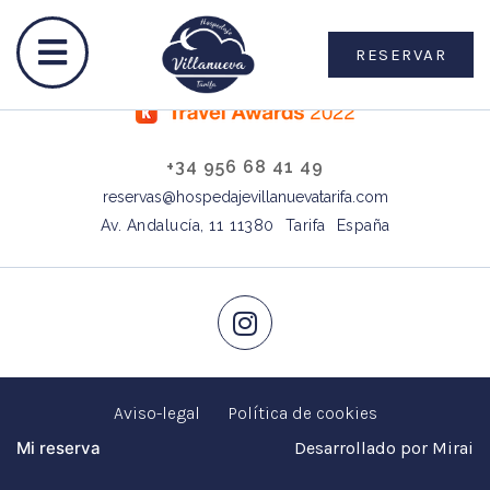
RESERVAR
+34 956 68 41 49
reservas@hospedajevillanuevatarifa.com
Av. Andalucía, 11
11380
Tarifa
España
Aviso-legal
Política de cookies
Mi reserva
Desarrollado por
Mirai